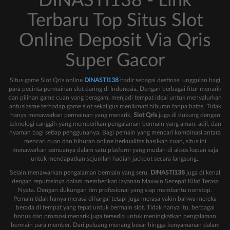
DINASTI138 - Link
Terbaru Top Situs Slot
Online Deposit Via Qris
Super Gacor
Situs game Slot Qris online
DINASTI138
hadir sebagai destinasi unggulan bagi
para pecinta permainan slot daring di Indonesia. Dengan berbagai fitur menarik
dan pilihan game cuan yang beragam, menjadi tempat ideal untuk menyalurkan
antusiasme terhadap game slot sekaligus menikmati hiburan tanpa batas. Tidak
hanya menawarkan permainan yang menarik,
Slot Qris
juga di dukung dengan
teknologi canggih yang memberikan pengalaman bermain yang aman, adil, dan
nyaman bagi setiap penggunanya. Bagi pemain yang mencari kombinasi antara
mencari cuan dan hiburan online berkualitas hasilkan cuan, situs ini
menawarkan semuanya dalam satu platform yang mudah di akses kapan saja
untuk mendapatkan sejumlah hadiah jackpot secara langsung..
Selain menawarkan pengalaman bermain yang seru,
DINASTI138
juga di kenal
dengan reputasinya dalam memberikan layanan Maxwin Secepat Kilat Terasa
Nyata. Dengan dukungan tim profesional yang siap membantu nonstop.
Pemain tidak hanya merasa dihargai tetapi juga merasa yakin bahwa mereka
berada di tempat yang tepat untuk bermain slot. Tidak hanya itu, berbagai
bonus dan promosi menarik juga tersedia untuk meningkatkan pengalaman
bermain para member. Dari peluang menang besar hingga kenyamanan dalam