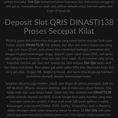
proses transaksi,
Slot Qris
memprioritaskan kepuasan dan kebutuhan pengguna
slot gacor, menjadikannya salah satu pilihan terbaik untuk bermain game slot
cuan di tanah air.
Deposit Slot QRIS DINASTI138
Proses Secepat Kilat
Pecinta game slot online situs slot gacor yang bener-bener mantap buat cuan
harian adalah
DINASTI138
, link terbaru dari situs slot online terpercaya yang
lagi naik daun Di sini, para player bisa menikmati berbagai permainan slot
dengan tingkat kemenangan tinggi, deposit super cepat lewat QRIS, dan tentu
saja, pengalaman bermain yang seru dan bikin nagih. Buat member yang sering
kesulitan cari link asli situs slot, tenang aja. Link terbaru
Slot Qris
selalu aktif
dan bebas dari blokir. Para player gak perlu pakai VPN atau ribet buka-buka link
yang gak jelas. Tinggal klik, langsung masuk, dan kamu bisa langsung mainkan
permainan menarik dengan kemenangan nyata.
Tampilan situsnya juga modern, cepat, dan ringan di semua perangkat, baik itu
HP Android, iPhone, maupun desktop. Jadi di mana pun player berada, bisa
tetap main dan cuan tanpa batas. Salah satu fitur andalan dari
DINASTI138
adalah metode deposit via QRIS. Cocok banget buat para member yang suka
transaksi cepat dan praktis. Cukup scan kode QR lewat aplikasi e-wallet
kesayangan anda seperti DANA, OVO, GoPay, ShopeePay, atau m-Banking,
dalam hitungan detik saldo langsung masuk ke akun. Di
Slot Qris
, dan para
player gak akan kehabisan pilihan game cuan. Tim admin selalu update info