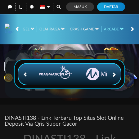
MASUK
DAFTAR
RACE
TOGEL
OLAHRAGA
CRASH GAME
ARCADE
POK
DINASTI138 - Link Terbaru Top Situs Slot Online
Deposit Via Qris Super Gacor