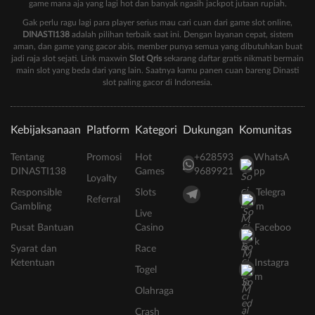
game mana aja yang lagi hot dan banyak ngasih jackpot jutaan rupiah.
Gak perlu ragu lagi para player serius mau cari cuan dari game slot online,
DINASTI138
adalah pilihan terbaik saat ini. Dengan layanan cepat, sistem
aman, dan game yang gacor abis, member punya semua yang dibutuhkan buat
jadi raja slot sejati. Link maxwin
Slot Qris
sekarang daftar gratis nikmati bermain
main slot yang beda dari yang lain. Saatnya kamu panen cuan bareng Dinasti
slot paling gacor di Indonesia.
Kebijaksanaan
Platform
Kategori
Dukungan
Komunitas
Tentang
Promosi
Hot
+628593
WhatsA
DINASTI138
Games
9689921
pp
Loyalty
Responsible
Slots
Telegra
Referral
Gambling
m
Live
Pusat Bantuan
Casino
Faceboo
k
Syarat dan
Race
Ketentuan
Instagra
Togel
m
Olahraga
Crash