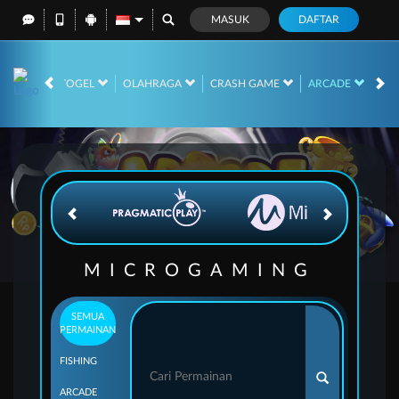
MASUK
DAFTAR
RACE
TOGEL
OLAHRAGA
CRASH GAME
ARCADE
PO
MICROGAMING
SEMUA
PERMAINAN
FISHING
ARCADE