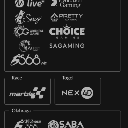
Race
Togel
Olahraga