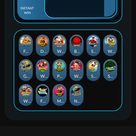
INSTANT
WIN
Fortune Fishing
Dice Pop
WD Golden Fuwa Fishing
Big Button Bash
SoccerX
WD FuWa Fishing
Golden Tyrant Fishing
WD King Kong Fishing
Plinko Pop
WD Nezha Fishing Legend
StrikerX
Soccer Striker
WD Gold Blast Fishing
Fruit Blast
Mine Pop
Nexus Golden Tyrant